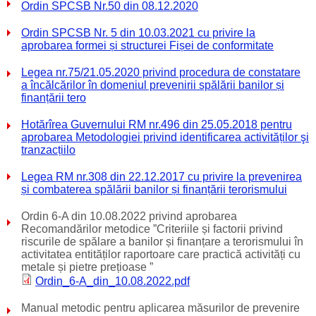
Ordin SPCSB Nr.50 din 08.12.2020
Ordin SPCSB Nr. 5 din 10.03.2021 cu privire la
aprobarea formei și structurei Fișei de conformitate
Legea nr.75/21.05.2020 privind procedura de constatare
a încălcărilor în domeniul prevenirii spălării banilor și
finanțării tero
Hotărîrea Guvernului RM nr.496 din 25.05.2018 pentru
aprobarea Metodologiei privind identificarea activităților şi
tranzacțiilo
Legea RM nr.308 din 22.12.2017 cu privire la prevenirea
și combaterea spălării banilor și finanțării terorismului
Ordin 6-A din 10.08.2022 privind aprobarea
Recomandărilor metodice ”Criteriile și factorii privind
riscurile de spălare a banilor și finanțare a terorismului în
activitatea entităților raportoare care practică activități cu
metale și pietre prețioase ”
Ordin_6-A_din_10.08.2022.pdf
Manual metodic pentru aplicarea măsurilor de prevenire