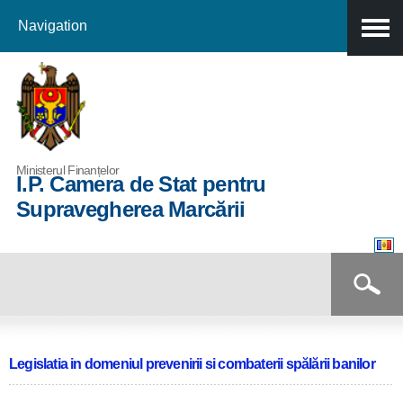
Navigation
Skip to
main
content
Ministerul Finanțelor
I.P. Camera de Stat pentru
Supravegherea Marcării
Formular de căutare
Căutare
Legislatia in domeniul prevenirii si combaterii spălării banilor