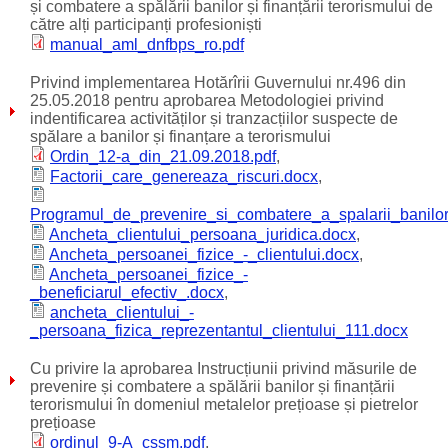
și combatere a spălării banilor și finanțării terorismului de
către alți participanți profesioniști
manual_aml_dnfbps_ro.pdf
Privind implementarea Hotărîrii Guvernului nr.496 din
25.05.2018 pentru aprobarea Metodologiei privind
indentificarea activităților și tranzacțiilor suspecte de
spălare a banilor și finanțare a terorismului
Ordin_12-a_din_21.09.2018.pdf
,
Factorii_care_genereaza_riscuri.docx
,
Programul_de_prevenire_si_combatere_a_spalarii_banilor
Ancheta_clientului_persoana_juridica.docx
,
Ancheta_persoanei_fizice_-_clientului.docx
,
Ancheta_persoanei_fizice_-
_beneficiarul_efectiv_.docx
,
ancheta_clientului_-
_persoana_fizica_reprezentantul_clientului_111.docx
Cu privire la aprobarea Instrucțiunii privind măsurile de
prevenire și combatere a spălării banilor și finanțării
terorismului în domeniul metalelor prețioase și pietrelor
prețioase
ordinul_9-A_cssm.pdf
,