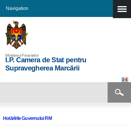
Navigation
Skip to
main
content
Ministerul Finanțelor
I.P. Camera de Stat pentru
Supravegherea Marcării
Formular de căutare
Căutare
Hotărîrile Guvernului RM