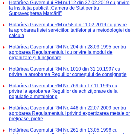
Hotărîrea Guvernului RM nr.112 din 27.02.2019 cu privire
la Instituția publică „Camera de Stat pentru
Supravegherea Marcării”
Hotărîrea Guvernului RM nr.58 din 11.02.2019 cu privire
la aprobarea listei serviciilor, tarifelor și a metodologiei de
calcula
Hotărîrea Guvernului RM Nr. 204 din 28.03.1995 pentru
aprobarea Regulamentului cu privire la modul de
organizare şi funcţionare
Hotărîrea Guvernului RM Nr. 1010 din 31.10.1997 cu
privire la aprobarea Regulilor comerţului de consignaţie
Hotărîrea Guvernului RM Nr. 769 din 17.11.1995 cu
privire la aprobarea Regulilor de achiziţionare de la
populaţie a metalelor p
Hotărîrea Guvernului RM Nr. 446 din 22.07.2009 pentru
aprobarea Regulamentului privind expertizarea metalelor
preţioase, pietre
Hotărîrea Guvernului RM Nr. 261 din 13.05.1996 cu